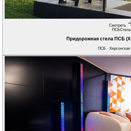
Смотреть
ПСБ
Стел
Придорожная стела ПСБ (Х
ПСБ · Херсонская