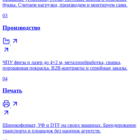
буквы. Считаем нагрузки, производим и монтируем сами.
03
Производство
ЧПУ фреза и лазер до 4×2 м, металлообработка, сварка,
порошковая покраска. B2B-контракты и серийные заказы.
04
Печать
Широкоформат, УФ и DTF на своих машинах. Брендирование
транспорта и площадок без наценок агентств.