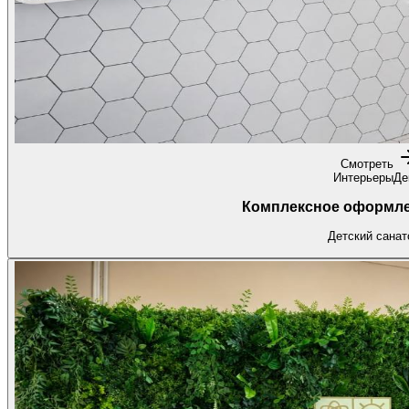
Смотреть
Интерьеры
Де
Комплексное оформле
Детский санат