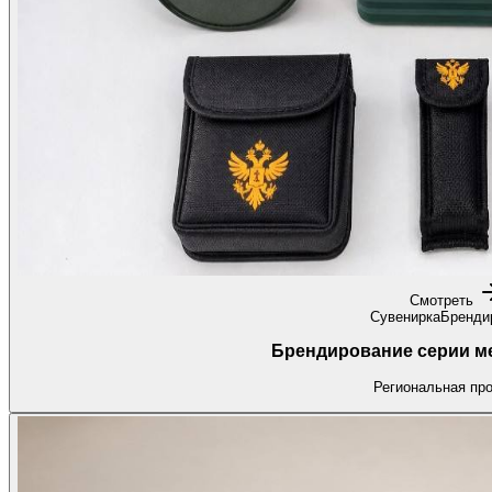
Смотреть
Сувенирка
Бренди
Брендирование серии ме
Региональная пр