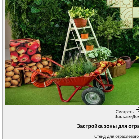
Смотреть
Выставки
Де
Застройка зоны для отр
Стенд для отраслевого