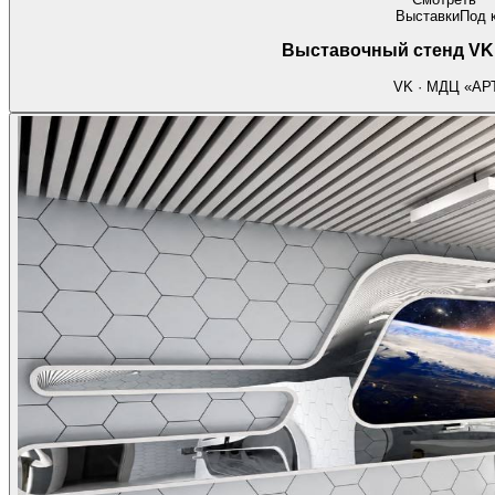
Выставки
Под 
Выставочный стенд VK
VK · МДЦ «АР