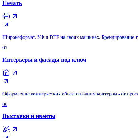
Печать
Широкоформат, УФ и DTF на своих машинах. Брендирование тр
05
Интерьеры и фасады под ключ
Оформление коммерческих объектов одним контуром - от проек
06
Выставки и ивенты