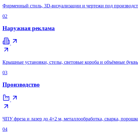
Фирменный стиль, 3D-визуализации и чертежи под производств
02
Наружная реклама
Крышные установки, стелы, световые короба и объёмные буквы
03
Производство
ЧПУ фреза и лазер до 4×2 м, металлообработка, сварка, порошк
04