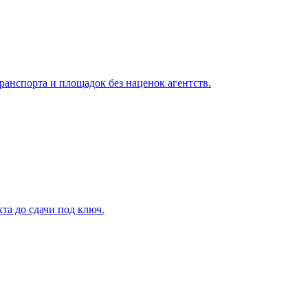
анспорта и площадок без наценок агентств.
та до сдачи под ключ.